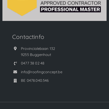
Contactinfo
Provincialebaan 132
9255 Buggenhout
0477 38 02 48
info@roofingconcept.be
BE 0478.040.546