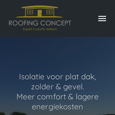
Ga
naar
inhoud
Tog
Nav
Dakwerken
Platte daken
Gevelbekleding
Isolatie voor plat dak,
zolder & gevel.
Isolatie
Meer comfort & lagere
Realisaties
energiekosten